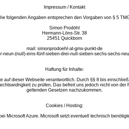
Impressum / Kontakt
Die folgenden Angaben entsprechen den Vorgaben von § 5 TMG
Simon Prodöhl
Hermann-Löns-Str. 38
25451 Quickborn
mail: simonprodoehl-at-gmx-punkt-de
ier-neun-(null)-eins-fünf-sieben-drei-null-sieben-sechs-sechs-ne
Haftung für Inhalte:
e auf dieser Webseite verantwortlich. Durch §§ 8 bis einschließl
chtswidrigkeit zu prüfen. Das befreit uns jedoch nicht von der
geltenden Gesetzen nachzukommen.
Cookies / Hosting:
ei Microsoft Azure. Microsoft setzt eventuell technisch benötig